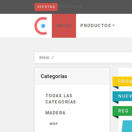
Descuentos
OFERTAS
Obaju - go to homepage
INICIO
PRODUCTOS
Inicio
Categorías
PRO
TODAS LAS
NUE
CATEGORÍAS
REG
MADERA
MDF