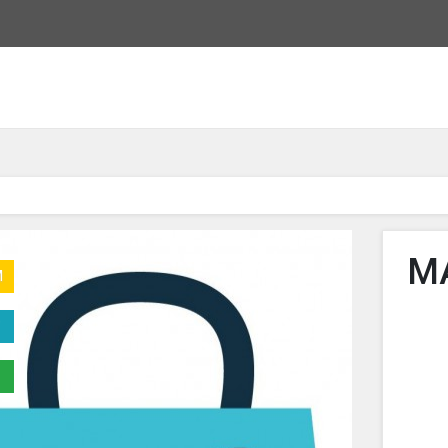
MA
M
V