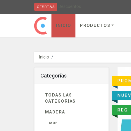
Descuentos
OFERTAS
Obaju - go to homepage
INICIO
PRODUCTOS
Inicio
Categorías
PRO
TODAS LAS
NUE
CATEGORÍAS
REG
MADERA
MDF