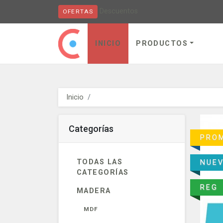
Descuentos
OFERTAS
Obaju - go to homepage
INICIO
PRODUCTOS
Inicio
Categorías
PRO
TODAS LAS
NUE
CATEGORÍAS
REG
MADERA
MDF