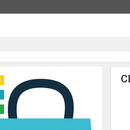
C
M
V