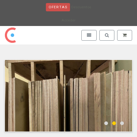
Descuentos
OFERTAS
Acceder
Obaju - go to homepage
Toggle navigation
Toggle search